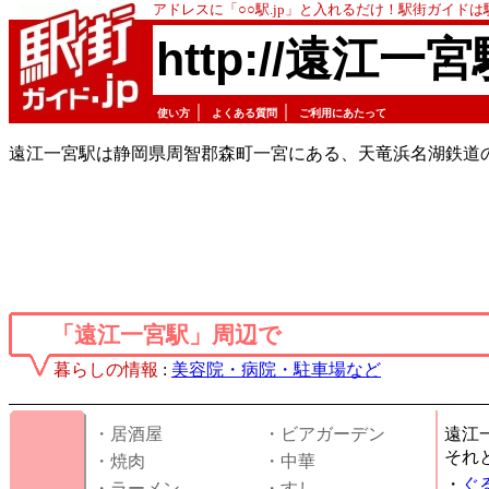
アドレスに「○○駅.jp」と入れるだけ！駅街ガイド
http://遠江一宮
｜
｜
使い方
よくある質問
ご利用にあたって
遠江一宮駅は静岡県周智郡森町一宮にある、天竜浜名湖鉄道
「遠江一宮駅」周辺で
暮らしの情報
:
美容院・病院・駐車場など
・居酒屋
・ビアガーデン
遠江
それ
・焼肉
・中華
・
ぐ
・ラーメン
・すし