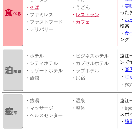
・
美
・
そば
・うどん
った
・ファミレス
・
レストラン
・
ホ
・ファストフード
・
カフェ
検索
・デリバリー
・
食
ング
・ホテル
・ビジネスホテル
遠江
ンで
・シティホテル
・カプセルホテル
・
楽
・リゾートホテル
・ラブホテル
・
じ
・旅館
・民宿
・yoy
・銭湯
・温泉
遠江
・マッサージ
・整体
・is
スポ
・ヘルスセンター
・
静