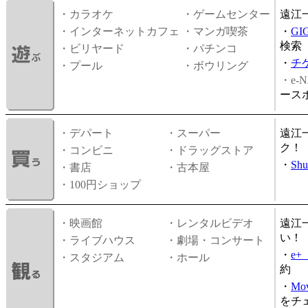
・カラオケ
・ゲームセンター
遠江
・インターネットカフェ
・マンガ喫茶
・
GI
検索
・ビリヤード
・パチンコ
・
チ
・プール
・ボウリング
・e-N
ース
・デパート
・スーパー
遠江
ク！
・コンビニ
・ドラッグストア
・
Shu
・書店
・古本屋
・100円ショップ
・映画館
・レンタルビデオ
遠江
い！
・ライブハウス
・劇場・コンサート
・
e
・スタジアム
・ホール
約
・
Mov
をチ