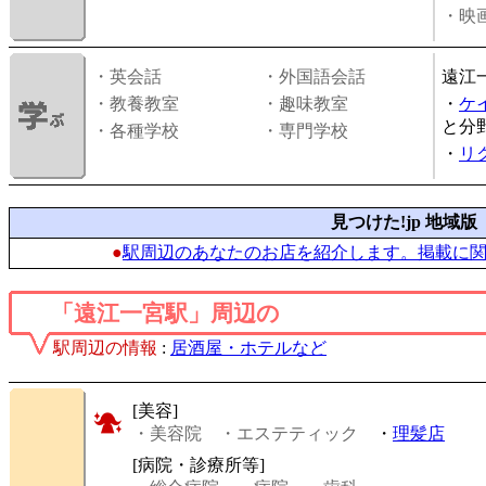
・映画
・英会話
・外国語会話
遠江
・教養教室
・趣味教室
・
ケ
と分
・各種学校
・専門学校
・
リ
見つけた!jp 地域版
●
駅周辺のあなたのお店を紹介します。掲載に
「遠江一宮駅」周辺の
駅周辺の情報
:
居酒屋・ホテルなど
[美容]
・美容院
・エステティック
・
理髪店
[病院・診療所等]