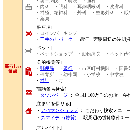
・総合病院
・病院
・歯科
・内科
・眼科
・耳鼻咽喉科
・皮膚科
・神経、精神科
・外科
・整形外科
・形
・薬局
[駐車場]
・コインパーキング
・
三井のリパーク
： 遠江一宮駅周辺の時間
[ペット]
・ペットショップ
・動物病院
・ペット葬
[公的機関等]
・
郵便局
・
銀行
・市区町村機関
・図書
・保育所
・幼稚園
・小学校
・中学校
・
神社
・寺
[電話番号検索]
・
タウンページ
： 全国1,100万件のお店
[住まいを借りる]
・
アパマンショップ
： こだわり検索メニュ
・
スマイティ(賃貸)
： 駅周辺の賃貸物件を
[アルバイト]