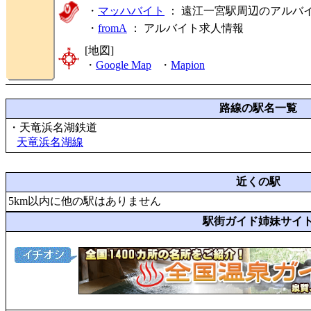
・
マッハバイト
： 遠江一宮駅周辺のアルバ
・
fromA
：
アルバイト求人情報
[地図]
・
Google Map
・
Mapion
路線の駅名一覧
・天竜浜名湖鉄道
天竜浜名湖線
近くの駅
5km以内に他の駅はありません
駅街ガイド姉妹サイ